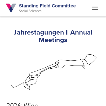
Skip
to
main
content
Jahrestagungen || Annual
Meetings
2026: Wien